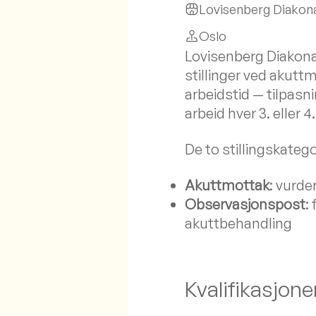
Lovisenberg Diakon
Oslo
Lovisenberg Diakonal
stillinger ved akutt
arbeidstid — tilpasn
arbeid hver 3. eller 4.
De to stillingskatego
Akuttmottak
: vurde
Observasjonspost
:
akuttbehandling
Kvalifikasjone