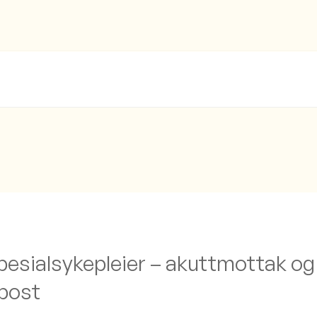
spesialsykepleier – akuttmottak og
post