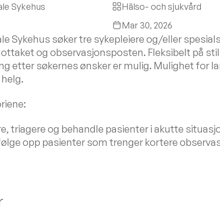
ale Sykehus
Hälso- och sjukvård
Mar 30, 2026
e Sykehus søker tre sykepleiere og/eller spesialsy
mottaket og observasjonsposten. Fleksibelt på sti
ing etter søkernes ønsker er mulig. Mulighet for l
 helg.
riene:
re, triagere og behandle pasienter i akutte situasj
 følge opp pasienter som trenger kortere observas
r