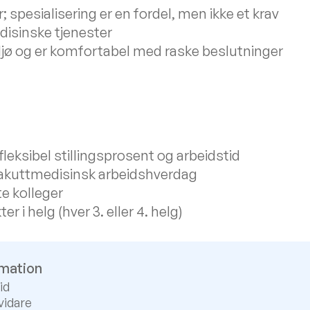
; spesialisering er en fordel, men ikke et krav
disinske tjenester
miljø og er komfortabel med raske beslutninger
fleksibel stillingsprosent og arbeidstid
 akuttmedisinsk arbeidshverdag
e kolleger
r i helg (hver 3. eller 4. helg)
rmation
id
vidare