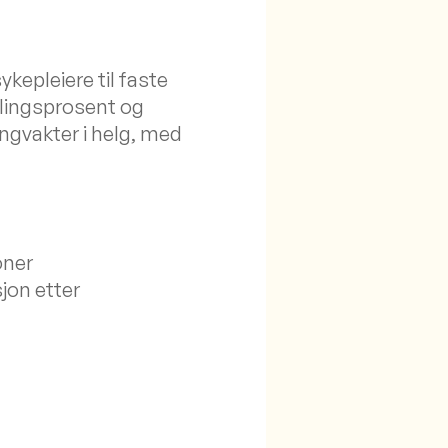
kepleiere til faste
llingsprosent og
angvakter i helg, med
oner
jon etter