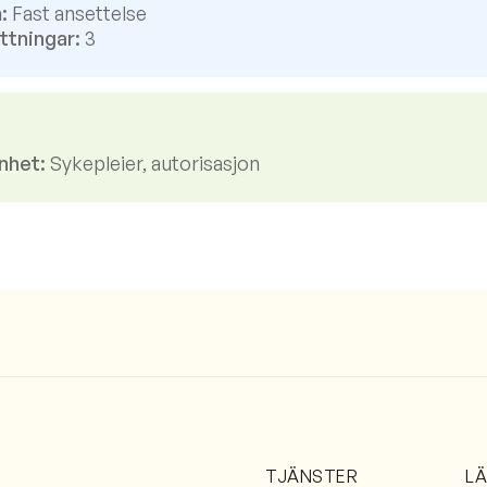
:
Fast ansettelse
ttningar:
3
nhet:
Sykepleier, autorisasjon
TJÄNSTER
L