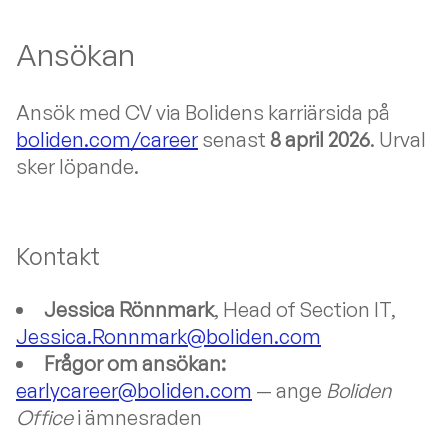
Ansökan
Ansök med CV via Bolidens karriärsida på
boliden.com/career
senast
8 april 2026
. Urval
sker löpande.
Kontakt
Jessica Rönnmark
, Head of Section IT,
Jessica.Ronnmark@boliden.com
Frågor om ansökan:
earlycareer@boliden.com
— ange
Boliden
Office
i ämnesraden