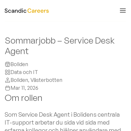
Sommarjobb – Service Desk
Agent
Boliden
Data och IT
Boliden
, Västerbotten
Mar 11, 2026
Om rollen
Som Service Desk Agent i Bolidens centrala
IT-support arbetar du sida vid sida med
erfarna kollegor och hjälper användare med