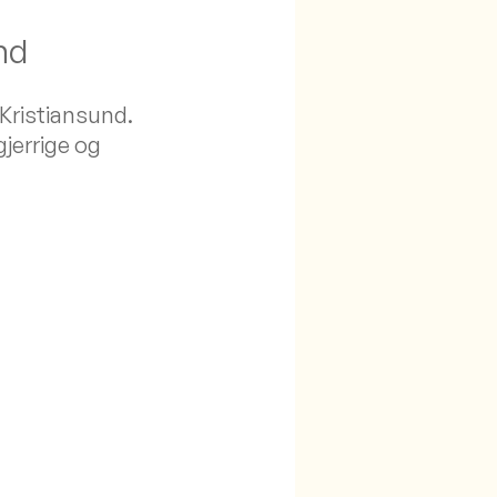
nd
 Kristiansund.
gjerrige og