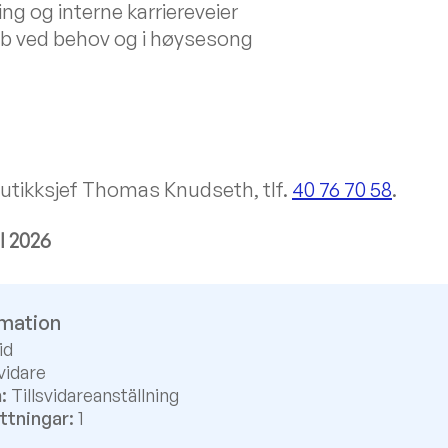
ing og interne karriereveier
bb ved behov og i høysesong
butikksjef Thomas Knudseth, tlf.
40 76 70 58
.
il 2026
rmation
id
vidare
:
Tillsvidareanställning
ttningar:
1