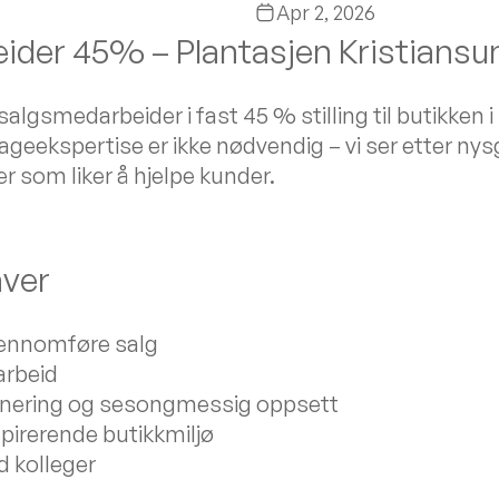
Apr 2, 2026
ider 45% – Plantasjen Kristiansu
algsmedarbeider i fast 45 % stilling til butikken i
ageekspertise er ikke nødvendig – vi ser etter nys
r som liker å hjelpe kunder.
ver
jennomføre salg
arbeid
ponering og sesongmessig oppsett
nspirerende butikkmiljø
 kolleger