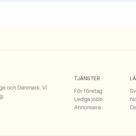
TJÄNSTER
L
rge och Danmark. Vi
För företag
Sv
g.
Lediga jobb
N
Annonsera
D