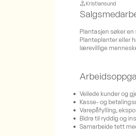
Kristiansund
Salgsmedarbe
Plantasjen søker en s
Planteplanter eller h
lærevillige menneske
Arbeidsoppga
Veilede kunder og g
Kasse- og betalings
Varepåfylling, eks
Bidra til ryddig og i
Samarbeide tett med