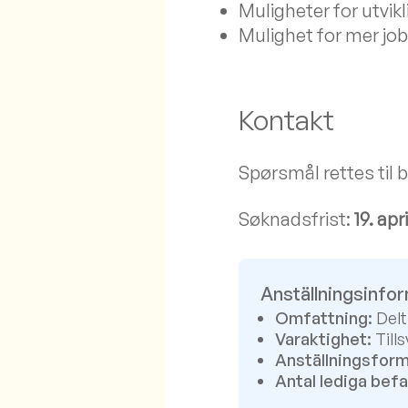
Muligheter for utvikl
Mulighet for mer jo
Kontakt
Spørsmål rettes til 
Søknadsfrist:
19. apr
Anställningsinfo
Omfattning:
Delt
Varaktighet:
Tills
Anställningsform
Antal lediga befa