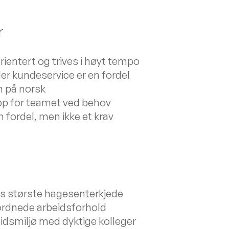
r
sorientert og trives i høyt tempo
ller kundeservice er en fordel
 på norsk
 opp for teamet ved behov
n fordel, men ikke et krav
ens største hagesenterkjede
 ordnede arbeidsforhold
idsmiljø med dyktige kolleger