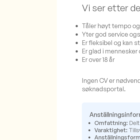
Vi ser etter 
Tåler høyt tempo og
Yter god service også
Er fleksibel og kan s
Er glad i mennesker 
Er over 18 år
Ingen CV er nødvend
søknadsportal.
Anställningsinfo
Omfattning:
Delt
Varaktighet:
Tills
Anställningsform