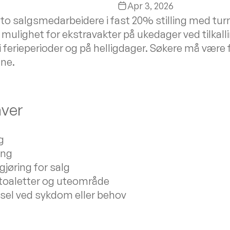
Apr 3, 2026
 to salgsmedarbeidere i fast 20% stilling med tu
 mulighet for ekstravakter på ukedager ved tilkalli
i ferieperioder og på helligdager. Søkere må være f
ene.
ver
g
ing
gjøring for salg
 toaletter og uteområde
arsel ved sykdom eller behov