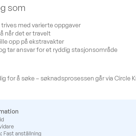
deg som
 trives med varierte oppgaver
 når det er travelt
tille opp på ekstravakter
og tar ansvar for et ryddig stasjonsområde
ig for å søke – søknadsprosessen går via Circle 
rmation
id
vidare
:
Fast anställning