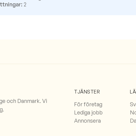
ttningar:
2
TJÄNSTER
L
rge och Danmark. Vi
För företag
Sv
g.
Lediga jobb
N
Annonsera
D