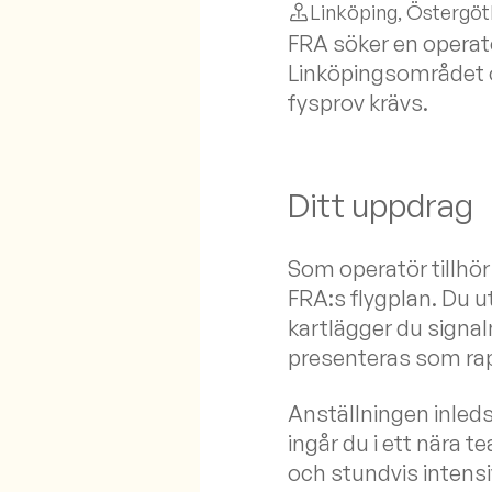
Linköping
, Östergöt
FRA söker en operatör
Linköpingsområdet 
fysprov krävs.
Ditt uppdrag
Som operatör tillhö
FRA:s flygplan. Du u
kartlägger du signa
presenteras som rap
Anställningen inle
ingår du i ett nära 
och stundvis intensi