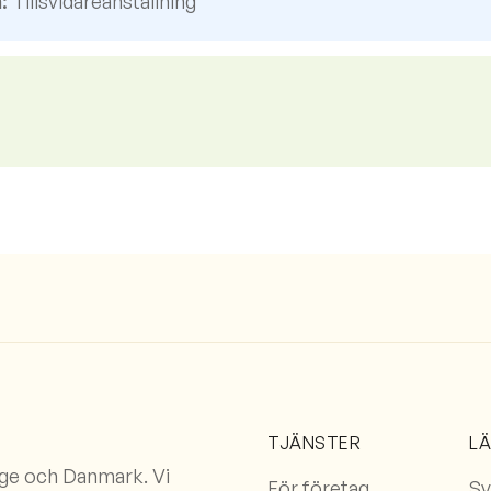
:
Tillsvidareanställning
TJÄNSTER
L
rge och Danmark. Vi
För företag
Sv