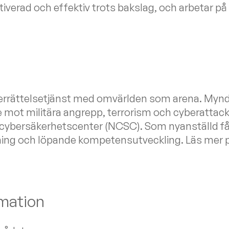
iverad och effektiv trots bakslag, och arbetar på t
derrättelsetjänst med omvärlden som arena. Myn
e mot militära angrepp, terrorism och cyberattack
 cybersäkerhetscenter (NCSC). Som nyanställd få
ning och löpande kompetensutveckling. Läs mer 
rmation