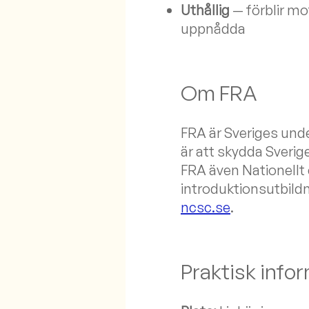
Uthållig
— förblir mot
uppnådda
Om FRA
FRA är Sveriges un
är att skydda Sverig
FRA även Nationellt
introduktionsutbild
ncsc.se
.
Praktisk info