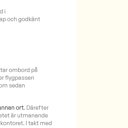
d i
kap och godkänt
betar ombord på
der flygpassen
 som sedan
annan ort
. Därefter
rbetet är utmanande
kontoret. I takt med