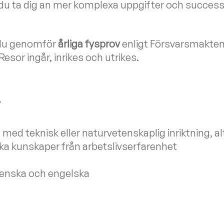
 du ta dig an mer komplexa uppgifter och successi
 du genomför
årliga fysprov
enligt Försvarsmakten
Resor ingår, inrikes och utrikes.
r
ed teknisk eller naturvetenskaplig inriktning, al
a kunskaper från arbetslivserfarenhet
venska och engelska