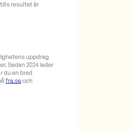
ills resultat är
dighetens uppdrag
er. Sedan 2024 leder
r du en bred
på
fra.se
och