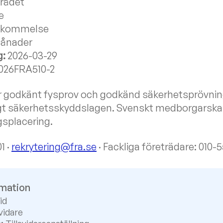
rådet
e
nskommelse
ånader
g:
2026-03-29
026FRA510-2
er godkänt fysprov och godkänd säkerhetsprövni
ligt säkerhetsskyddslagen. Svenskt medborgarska
igsplacering.
1 ·
rekrytering@fra.se
· Fackliga företrädare: 010-
rmation
id
vidare