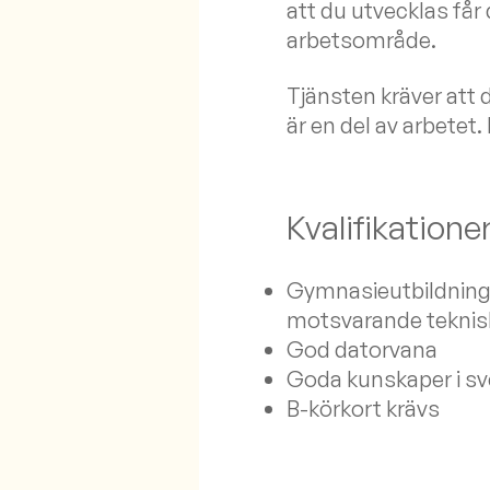
att du utvecklas får
arbetsområde.
Tjänsten kräver att
är en del av arbetet. 
Kvalifikatione
Gymnasieutbildning m
motsvarande teknisk
God datorvana
Goda kunskaper i s
B-körkort krävs