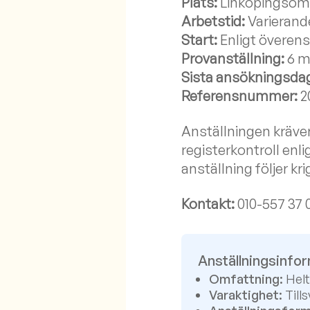
Plats:
Linköpingsom
Arbetstid:
Varierand
Start:
Enligt övere
Provanställning:
6 m
Sista ansökningsda
Referensnummer:
2
Anställningen kräv
registerkontroll en
anställning följer kr
Kontakt:
010-557 37 0
Anställningsinfo
Omfattning:
Helt
Varaktighet:
Tills