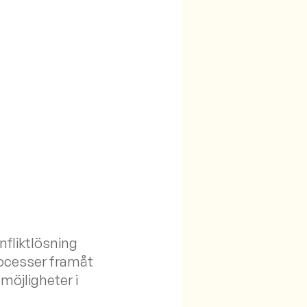
fliktlösning
rocesser framåt
möjligheter i