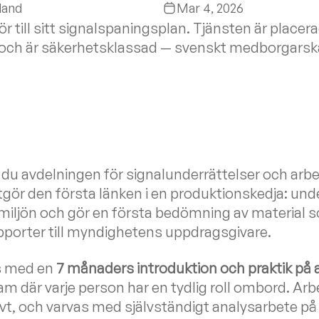
land
Mar 4, 2026
 till sitt signalspaningsplan. Tjänsten är placera
och är säkerhetsklassad — svenskt medborgars
r du avdelningen för signalunderrättelser och ar
tgör den första länken i en produktionskedja: un
lmiljön och gör en första bedömning av material
porter till myndighetens uppdragsgivare.
ds med en
7 månaders introduktion och praktik på 
team där varje person har en tydlig roll ombord. A
vt, och varvas med självständigt analysarbete på 