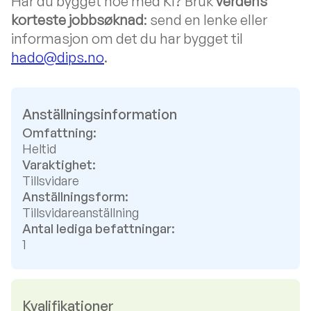
Har du bygget noe med KI? Bruk
verdens
korteste jobbsøknad
: send en lenke eller
informasjon om det du har bygget til
hado@dips.no
.
Anställningsinformation
Omfattning:
Heltid
Varaktighet:
Tillsvidare
Anställningsform:
Tillsvidareanställning
Antal lediga befattningar:
1
Kvalifikationer