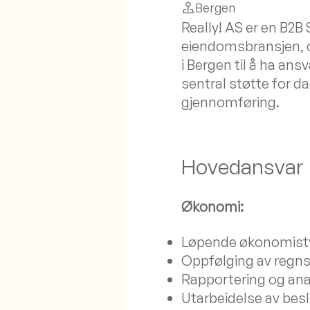
Bergen
Really! AS er en B2B
eiendomsbransjen, o
i Bergen til å ha an
sentral støtte for d
gjennomføring.
Hovedansvar
Økonomi:
Løpende økonomistyri
Oppfølging av regns
Rapportering og anal
Utarbeidelse av besl