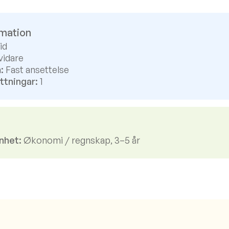
rmation
id
vidare
:
Fast ansettelse
ttningar:
1
nhet:
Økonomi / regnskap, 3–5 år