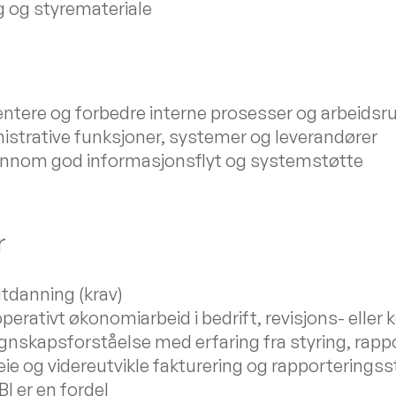
g og styremateriale
ntere og forbedre interne prosesser og arbeidsru
istrative funksjoner, systemer og leverandører
 gjennom god informasjonsflyt og systemstøtte
r
tdanning (krav)
operativt økonomiarbeid i bedrift, revisjons- elle
nskapsforståelse med erfaring fra styring, rapp
e og videreutvikle fakturering og rapporteringss
I er en fordel