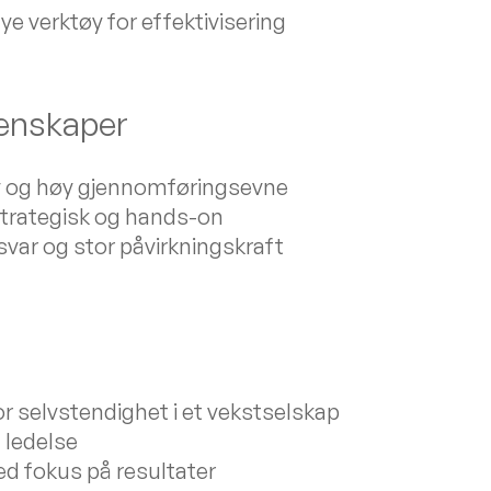
ye verktøy for effektivisering
genskaper
iv og høy gjennomføringsevne
strategisk og hands-on
var og stor påvirkningskraft
or selvstendighet i et vekstselskap
 ledelse
ed fokus på resultater