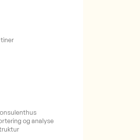
tiner
r konsulenthus
ortering og analyse
truktur