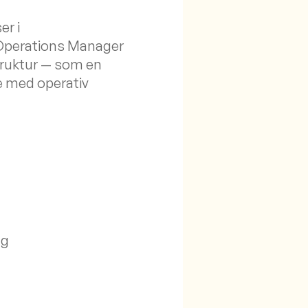
er i
& Operations Manager
struktur — som en
se med operativ
ng