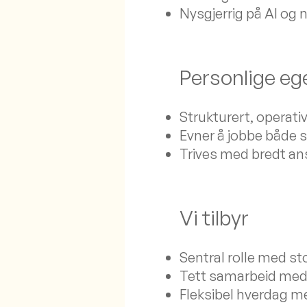
Nysgjerrig på AI og n
Personlige e
Strukturert, operat
Evner å jobbe både 
Trives med bredt ans
Vi tilbyr
Sentral rolle med st
Tett samarbeid med
Fleksibel hverdag m