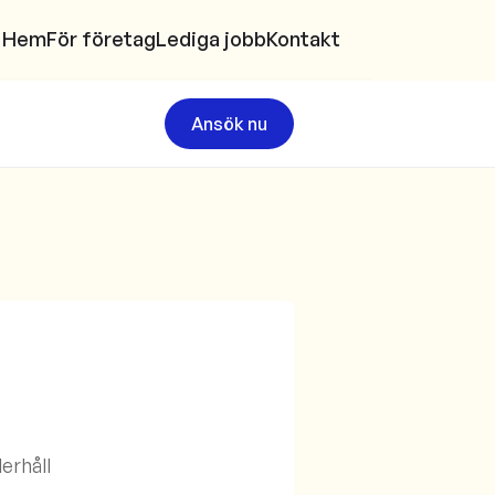
Hem
För företag
Lediga jobb
Kontakt
Ansök nu
derhåll