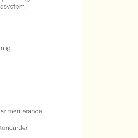
ngssystem
nlig
t är meriterande
standarder