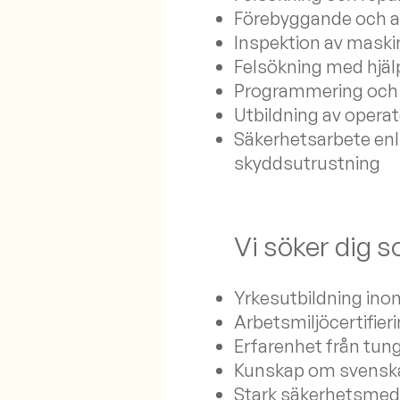
Förebyggande och a
Inspektion av maski
Felsökning med hjäl
Programmering och k
Utbildning av opera
Säkerhetsarbete enl
skyddsutrustning
Vi söker dig 
Yrkesutbildning in
Arbetsmiljöcertifieri
Erfarenhet från tung i
Kunskap om svenska
Stark säkerhetsmed