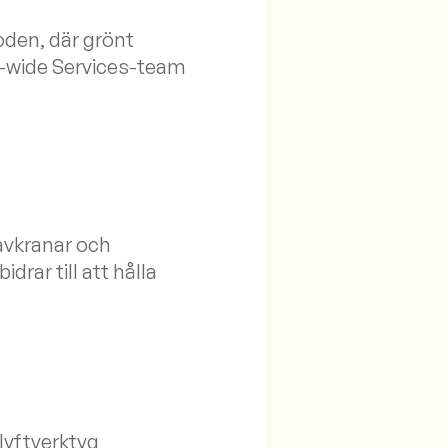
oden, där grönt
Mill-wide Services-team
avkranar och
drar till att hålla
 lyftverktyg