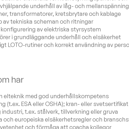
vhjälpande underhåll av låg- och mellanspänni
ner, transformatorer, kretsbrytare och kablage
p av tekniska scheman och ritningar
onfigurering av elektriska styrsystem
törer i grundläggande underhåll och elsäkerhet
igt LOTO-rutiner och korrekt användning av perso
som har
om elteknik med god underhållskompetens
ng (t.ex. ESA eller OSHA); kran- eller svetsertifika
ndustri, t.ex. stålverk, tillverkning eller gruva
 och europeiska elsäkerhetsregler och bransch
vetenhet och förmåga att coacha kollegor