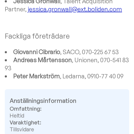
Jessica Grönwall
, Talent Acquisition
Partner,
jessica.gronwall@ext.boliden.com
Fackliga företrädare
Giovanni Cibrario
, SACO, 070-225 67 53
Andreas Mårtensson
, Unionen, 070-541 83
93
Peter Markström
, Ledarna, 0910-77 40 09
Anställningsinformation
Omfattning:
Heltid
Varaktighet:
Tillsvidare