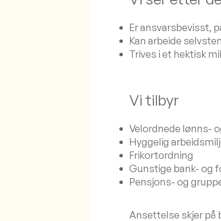
Er ansvarsbevisst, på
Kan arbeide selvstend
Trives i et hektisk mi
Vi tilbyr
Velordnede lønns- o
Hyggelig arbeidsmil
Frikortordning
Gunstige bank- og f
Pensjons- og gruppe
Ansettelse skjer på 