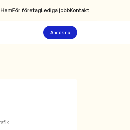
Hem
För företag
Lediga jobb
Kontakt
Ansök nu
rafik