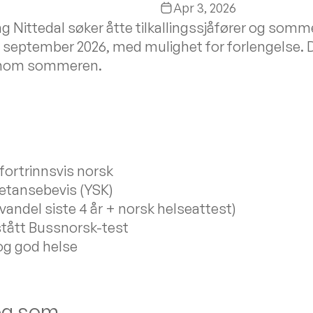
Apr 3, 2026
 Nittedal søker åtte tilkallingssjåfører og somme
30. september 2026, med mulighet for forlengelse. 
ennom sommeren.
 fortrinnsvis norsk
etansebevis (YSK)
 vandel siste 4 år + norsk helseattest)
tått Bussnorsk-test
 og god helse
deg som