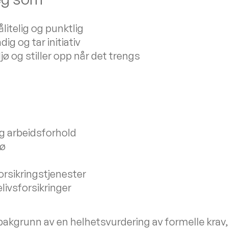
litelig og punktlig
ig og tar initiativ
ljø og stiller opp når det trengs
g arbeidsforhold
jø
orsikringstjenester
livsforsikringer
bakgrunn av en helhetsvurdering av formelle krav, 