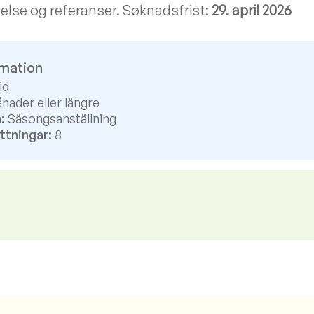
åelse og referanser. Søknadsfrist:
29. april 2026
rmation
id
nader eller längre
:
Säsongsanställning
ttningar:
8