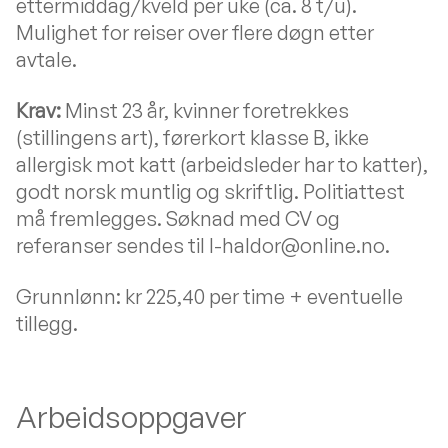
ettermiddag/kveld per uke (ca. 8 t/u).
Mulighet for reiser over flere døgn etter
avtale.
Krav:
Minst 23 år, kvinner foretrekkes
(stillingens art), førerkort klasse B, ikke
allergisk mot katt (arbeidsleder har to katter),
godt norsk muntlig og skriftlig. Politiattest
må fremlegges. Søknad med CV og
referanser sendes til l-haldor@online.no.
Grunnlønn: kr 225,40 per time + eventuelle
tillegg.
Arbeidsoppgaver