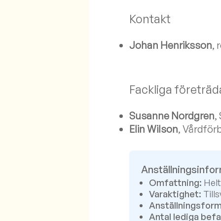
Kontakt
Johan Henriksson
, 
Fackliga företräd
Susanne Nordgren
,
Elin Wilson
, Vårdför
Anställningsinfo
Omfattning:
Helt
Varaktighet:
Tills
Anställningsform
Antal lediga befa