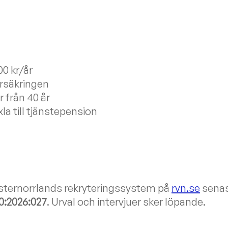
00 kr/år
försäkringen
 från 40 år
la till tjänstepension
sternorrlands rekryteringssystem på
rvn.se
sena
0:2026:027
. Urval och intervjuer sker löpande.