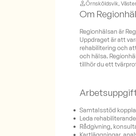
Örnsköldsvik
, Väste
Om Regionhä
Regionhälsan är Re
Uppdraget är att var
rehabilitering och a
och hälsa. Regionhä
tillhör du ett tvärp
Arbetsuppgif
Samtalsstöd kopplat 
Leda rehabiliterand
Rådgivning, konsulta
Kartläggningar, ana