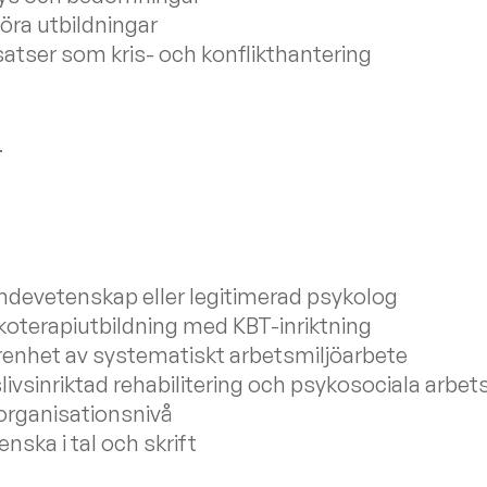
ra utbildningar
atser som kris- och konflikthantering
r
endevetenskap eller legitimerad psykolog
terapiutbildning med KBT-inriktning
enhet av systematiskt arbetsmiljöarbete
livsinriktad rehabilitering och psykosociala arbet
 organisationsnivå
nska i tal och skrift