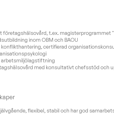
t företagshälsovård, t.ex. magisterprogrammet 
dsutbildning inom OBM och BAOU
h konflikthantering, certifierad organisationskonsul
anisationspsykologi
arbetsmiljölagstiftning
etagshälsovård med konsultativt chefsstöd och u
skaper
självgående, flexibel, stabil och har god samarbe