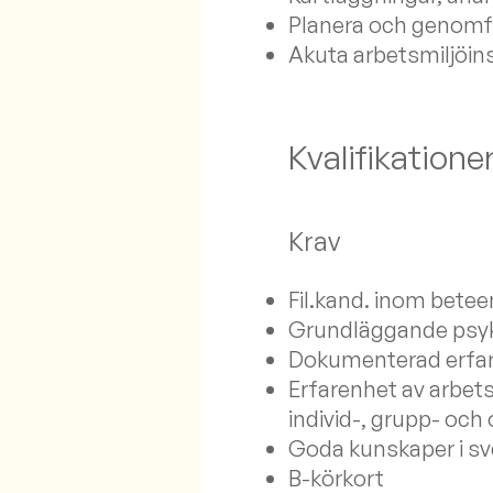
Planera och genomfö
Akuta arbetsmiljöins
Kvalifikatione
Krav
Fil.kand. inom bete
Grundläggande psyko
Dokumenterad erfar
Erfarenhet av arbets
individ-, grupp- och
Goda kunskaper i sve
B-körkort