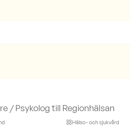
e / Psykolog till Regionhälsan
nd
Hälso- och sjukvård