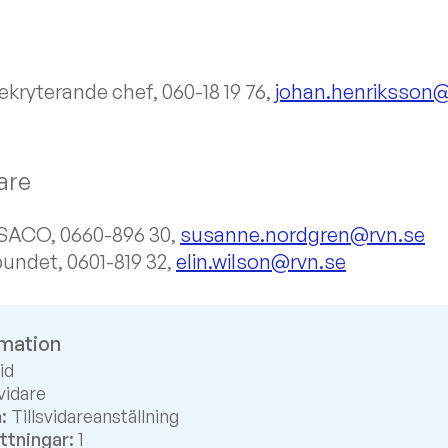
rekryterande chef, 060-18 19 76,
johan.henriksson@
are
 SACO, 0660-896 30,
susanne.nordgren@rvn.se
bundet, 0601-819 32,
elin.wilson@rvn.se
rmation
id
vidare
:
Tillsvidareanställning
ttningar:
1