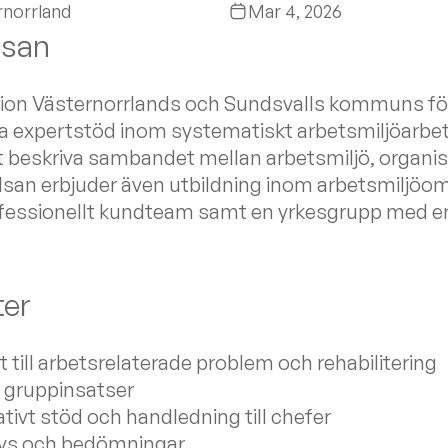
rnorrland
Mar 4, 2026
lsan
gion Västernorrlands och Sundsvalls kommuns fö
a expertstöd inom systematiskt arbetsmiljöarbete
tt beskriva sambandet mellan arbetsmiljö, organis
lsan erbjuder även utbildning inom arbetsmiljöo
rofessionellt kundteam samt en yrkesgrupp med er
ter
till arbetsrelaterade problem och rehabilitering
e gruppinsatser
tivt stöd och handledning till chefer
lys och bedömningar