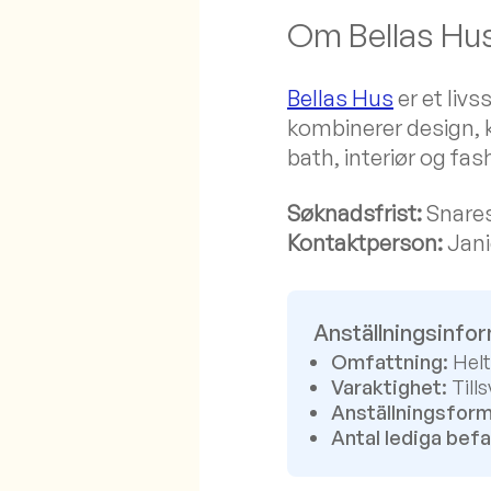
Om Bellas Hu
Bellas Hus
er et liv
kombinerer design, 
bath, interiør og fas
Søknadsfrist:
Snares
Kontaktperson:
Jani
Anställningsinfo
Omfattning:
Helt
Varaktighet:
Tills
Anställningsform
Antal lediga befa