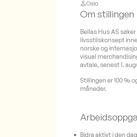
Oslo
Om stillingen
Bellas Hus AS søker 
livsstilskonsept inn
norske og internasjo
visual merchandisin
avtale, senest 1. aug
Stillingen er 100 % og
måneder.
Arbeidsoppga
Bidra aktivt i den da