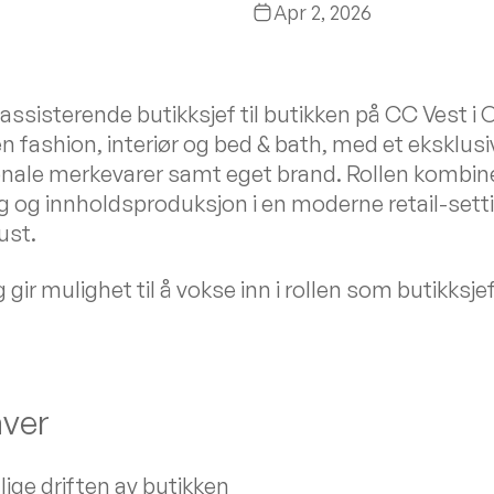
Apr 2, 2026
assisterende butikksjef til butikken på CC Vest i O
en fashion, interiør og bed & bath, med et eksklus
nale merkevarer samt eget brand. Rollen kombiner
g og innholdsproduksjon i en moderne retail-sett
ust.
 gir mulighet til å vokse inn i rollen som butikksjef
ver
glige driften av butikken