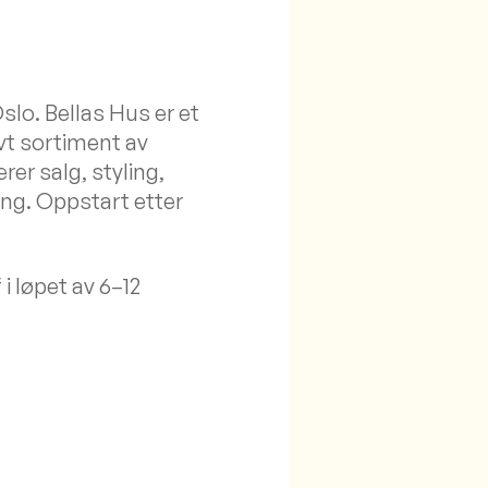
slo. Bellas Hus er et
ivt sortiment av
er salg, styling,
ing. Oppstart etter
 i løpet av 6–12