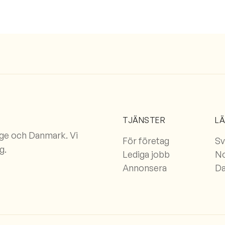
TJÄNSTER
L
rge och Danmark. Vi
För företag
Sv
g.
Lediga jobb
N
Annonsera
D