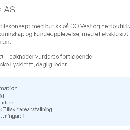
s AS
sstilskonsept med butikk på CC Vest og nettbutikk
kunnskap og kundeopplevelse, med et eksklusivt 
hion.
t – søknader vurderes fortløpende
cke Lysklætt, daglig leder
rmation
id
vidare
:
Tillsvidareanställning
ttningar:
1