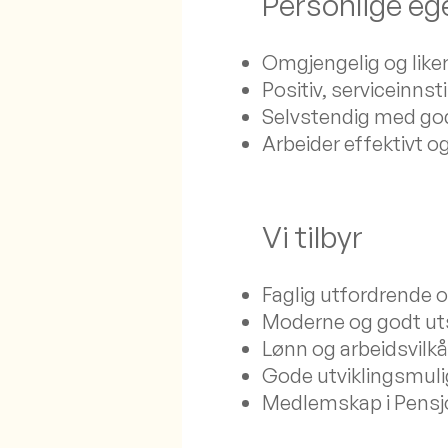
Personlige e
Omgjengelig og like
Positiv, serviceinnst
Selvstendig med g
Arbeider effektivt o
Vi tilbyr
Faglig utfordrende 
Moderne og godt utst
Lønn og arbeidsvilkå
Gode utviklingsmuli
Medlemskap i Pensj