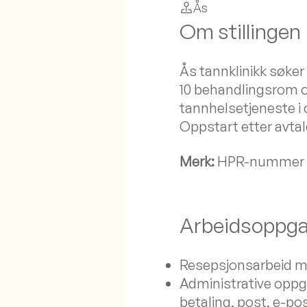
Ås
Om stillingen
Ås tannklinikk søker
10 behandlingsrom o
tannhelsetjeneste i o
Oppstart etter avtal
Merk:
HPR-nummer må
Arbeidsoppga
Resepsjonsarbeid me
Administrative oppgav
betaling, post, e-pos