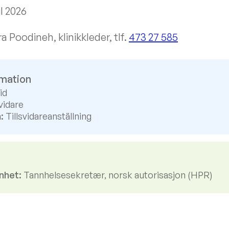
il 2026
 Poodineh, klinikkleder, tlf.
473 27 585
rmation
id
vidare
:
Tillsvidareanställning
nhet:
Tannhelsesekretær, norsk autorisasjon (HPR)