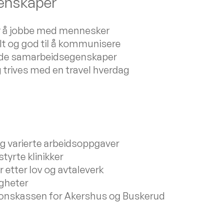
genskaper
r å jobbe med mennesker
ilt og god til å kommunisere
ode samarbeidsegenskaper
g trives med en travel hverdag
og varierte arbeidsoppgaver
yrte klinikker
r etter lov og avtaleverk
gheter
onskassen for Akershus og Buskerud