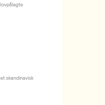
 lovpålagte
net skandinavisk