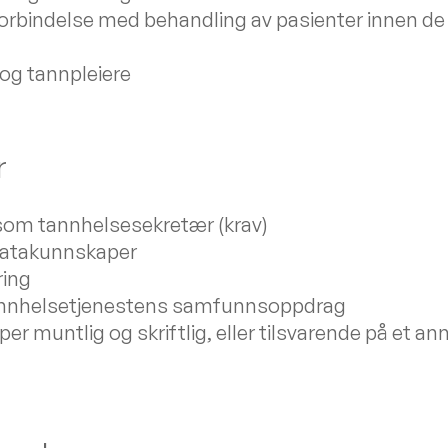
forbindelse med behandling av pasienter innen de
 og tannpleiere
r
som tannhelsesekretær (krav)
datakunnskaper
ring
tannhelsetjenestens samfunnsoppdrag
 muntlig og skriftlig, eller tilsvarende på et an