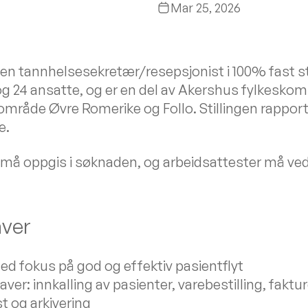
Mar 25, 2026
 en tannhelsesekretær/resepsjonist i 100% fast stil
g 24 ansatte, og er en del av Akershus fylkesk
mråde Øvre Romerike og Follo. Stillingen rapportere
e.
 oppgis i søknaden, og arbeidsattester må ved
ver
d fokus på god og effektiv pasientflyt
er: innkalling av pasienter, varebestilling, faktu
t og arkivering