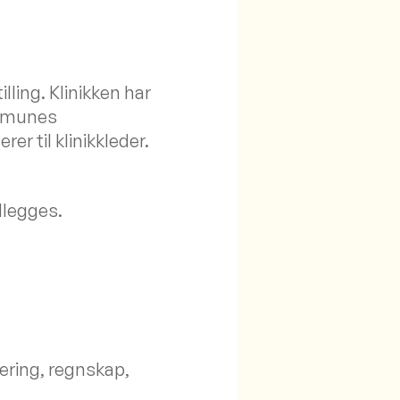
ling. Klinikken har
ommunes
r til klinikkleder.
legges.
rering, regnskap,